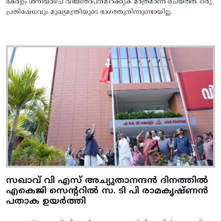
കേരളം ശനിയാഴ്ച വിജ്ഞാപനമിറക്കുക മാത്രമാണ് ചെയ്തത്. ഒരു
പ്രതിഷേധവും മുഖ്യമന്ത്രിയുടെ ഭാഗത്തുനിന്നുണ്ടായില്ല.
സഖാവ് വി എസ് അച്യുതാനന്ദൻ ദിനത്തിൽ
എകെജി സെന്ററിൽ സ. ടി പി രാമകൃഷ്‌ണൻ
പതാക ഉയർത്തി