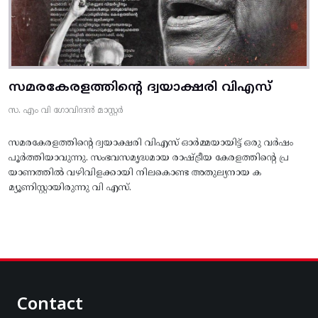
സമരകേരളത്തിൻ്റെ ദ്വയാക്ഷരി വിഎസ്
സ. എം വി ഗോവിന്ദൻ മാസ്റ്റർ
സമരകേരളത്തിൻ്റെ ദ്വയാക്ഷരി വിഎസ് ഓർമ്മയായിട്ട് ഒരു വർഷം
പൂർത്തിയാവുന്നു. സംഭവസമൃദ്ധമായ രാഷ്ട്രീയ കേരളത്തിന്റെ പ്ര
യാണത്തിൽ വഴിവിളക്കായി നിലകൊണ്ട അതുല്യനായ ക
മ്യൂണിസ്റ്റായിരുന്നു വി എസ്.
Contact