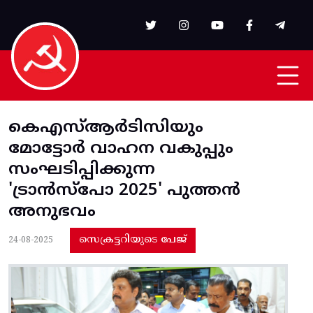
Skip to main content
കെഎസ്‌ആർടിസിയും
മോട്ടോർ വാഹന വകുപ്പും
സംഘടിപ്പിക്കുന്ന
'ട്രാൻസ്പോ 2025' പുത്തൻ
അനുഭവം
സെക്രട്ടറിയുടെ പേജ്
24-08-2025