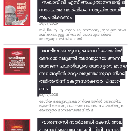
സഖാവ് വി എസ്‌ അച്യുതാനന്ദന്റെ ഒ
ന്നാം ചരമ വാര്‍ഷികം സമുചിതമായി
ആചരിക്കണം
10/07/2026
സിപിഐ എം സ്ഥാപക നേതാവും, നാടിനെ സംര
ക്ഷിക്കാനുള്ള നിരവധി പോരാട്ടങ്ങള്‍ക്ക്‌
നേതൃത്വം നല്‍കിയ കമ്മ്
ദേശീയ ഭക്ഷ്യസുരക്ഷാനിയമത്തിൽ
ഭേദഗതിവരുത്തി അന്ത്യോദയ അന്ന
യോജന പദ്ധതിയുടെ യോഗ്യതാ മാനദ
ണ്ഡങ്ങളിൽ മാറ്റംവരുത്താനുള്ള നീക്ക
ത്തിൽനിന്ന്‌ കേന്ദ്രസർക്കാർ പിന്മാറ
ണം
08/07/2026
ദേശീയ ഭക്ഷ്യസുരക്ഷാനിയമത്തിൽ ഭേദഗതിവ
രുത്തി അന്ത്യോദയ അന്ന യോജന പദ്ധതിയുടെ
യോഗ്യതാ മാനദണ്ഡങ്ങളിൽ മ
വാരണാസി ദാൽമണ്ഡി കേസ്, അല
ഹബാദ് ഹൈക്കോടതി വിധി ന്യൂനപ