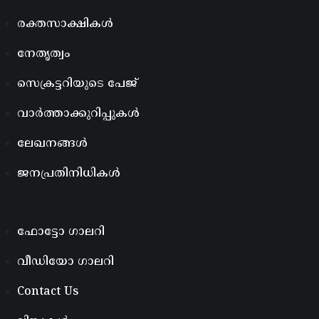
രക്തസാക്ഷികൾ
നേതൃത്വം
സെക്രട്ടറിയുടെ പേജ്
വാർത്താക്കുറിപ്പുകൾ
ലേഖനങ്ങൾ
ജനപ്രതിനിധികൾ
ഫോട്ടോ ഗാലറി
വീഡിയോ ഗാലറി
Contact Us