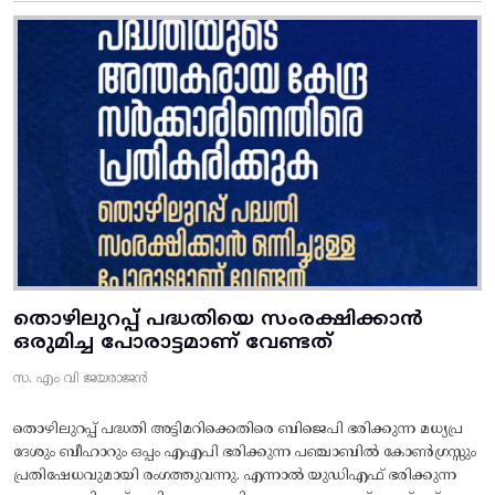
തൊഴിലുറപ്പ് പദ്ധതിയെ സംരക്ഷിക്കാൻ
ഒരുമിച്ച പോരാട്ടമാണ് വേണ്ടത്
സ. എം വി ജയരാജൻ
തൊഴിലുറപ്പ് പദ്ധതി അട്ടിമറിക്കെതിരെ ബിജെപി ഭരിക്കുന്ന മധ്യപ്ര
ദേശും ബീഹാറും ഒപ്പം എഎപി ഭരിക്കുന്ന പഞ്ചാബിൽ കോൺഗ്രസ്സും
പ്രതിഷേധവുമായി രംഗത്തുവന്നു. എന്നാൽ യുഡിഎഫ് ഭരിക്കുന്ന