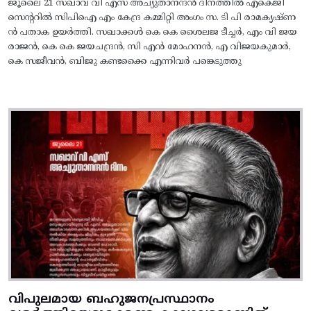
ജൂലൈ 21 സഖാവ് വി എസ് അച്യുതാനന്ദൻ ദിനത്തിൽ എകെജി
സെന്ററിൽ സിപിഐ എം കേന്ദ്ര കമ്മിറ്റി അംഗം സ. ടി പി രാമകൃഷ്‌ണ
ൻ പതാക ഉയർത്തി. സഖാക്കൾ കെ കെ ശൈലജ ടീച്ചർ, എം വി ജയ
രാജൻ, കെ കെ ജയചന്ദ്രൻ, സി എൻ മോഹനൻ, എ വിജയകുമാർ,
കെ സജീവൻ, ബിജു കണ്ടക്കൈ എന്നിവർ പങ്കെടുത്തു
വിപുലമായ ബഹുജനപ്രസ്ഥാനം