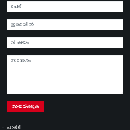
പാർടി