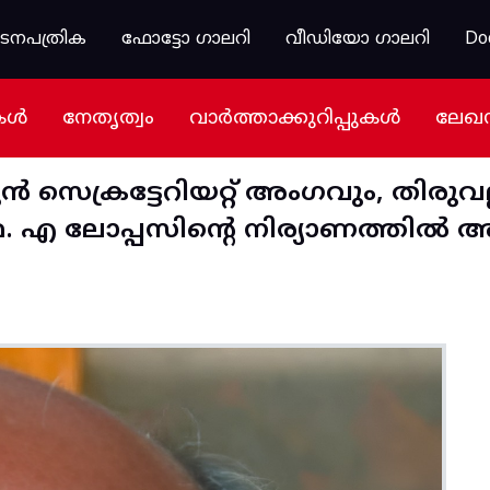
കടനപത്രിക
ഫോട്ടോ ഗാലറി
വീഡിയോ ഗാലറി
Do
കൾ
നേതൃത്വം
വാർത്താക്കുറിപ്പുകൾ
ലേഖ
ൻ സെക്രട്ടേറിയറ്റ് അംഗവും, തിരുവ
രൊഫ. എ ലോപ്പസിന്റെ നിര്യാണത്ത