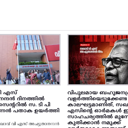
ി എസ്
വിപുലമായ ബഹുജനപ്
നന്ദൻ ദിനത്തിൽ
വളർത്തിയെടുക്കേണ്ട
ന്ററിൽ സ. ടി പി
കാലഘട്ടമാണിത്, സഖാ
‌ണൻ പതാക ഉയർത്തി
എസിന്റെ ഓർമകൾ
സാഹചര്യത്തിൽ മുന്നോട
കുതിക്കാൻ നമുക്ക്
ാവ് വി എസ് അച്യുതാനന്ദൻ