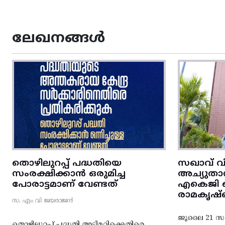
ലേഖനങ്ങൾ
തൊഴിലുറപ്പ് പദ്ധതിയെ
സഖാവ് വ
സംരക്ഷിക്കാൻ ഒരുമിച്ച
അച്യുതാ
പോരാട്ടമാണ് വേണ്ടത്
എകെജി സെ
രാമകൃഷ്
സ. എം വി ജയരാജൻ
ജൂലൈ 21 സഖ
തൊഴിലുറപ്പ് പദ്ധതി അട്ടിമറിക്കെതിരെ