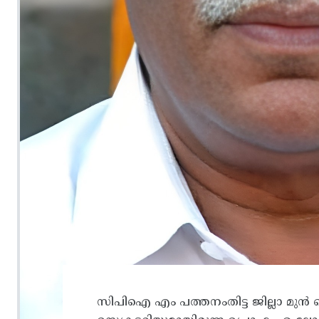
സിപിഐ എം പത്തനംതിട്ട ജില്ലാ മുൻ സെ