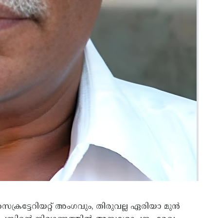
ക്രട്ടേറിയറ്റ് അംഗവും, തിരുവല്ല ഏരിയാ മുൻ