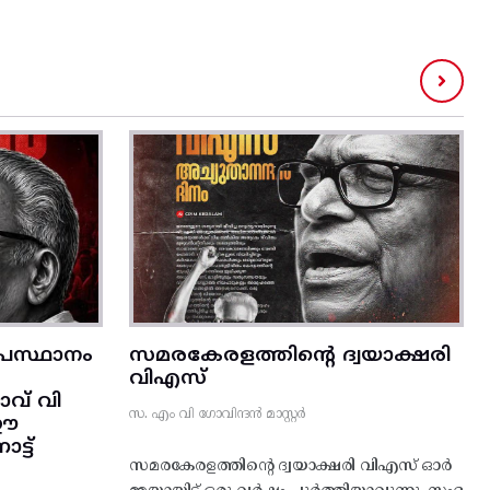
രസ്ഥാനം
സമരകേരളത്തിൻ്റെ ദ്വയാക്ഷരി
വിഎസ്
വ് വി
സ. എം വി ഗോവിന്ദൻ മാസ്റ്റർ
 ഈ
്ട്‌
സമരകേരളത്തിൻ്റെ ദ്വയാക്ഷരി വിഎസ് ഓർ