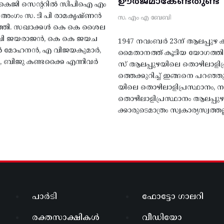
ഊർജമാകേണ്ടതുണ്ട്
എകെജി സെന്ററിൽ സിപിഐ എം
റ്റി അംഗം സ. ടി പി രാമകൃഷ്‌ണൻ
സ. എം എ ബേബി
്തി. സഖാക്കൾ കെ കെ ശൈല
എം വി ജയരാജൻ, കെ കെ ജയച
1947 നവംബർ 23ന് ആലപ്പുഴ കിട
 എൻ മോഹനൻ, എ വിജയകുമാർ,
മൈതാനത്ത്‌ കൂടിയ യോഗത്
ബിജു കണ്ടക്കൈ എന്നിവർ
സ് ആലപ്പുഴയിലെ തൊഴിലാളിപ
ത്തെക്കുറിച്ച് ഇങ്ങനെ പറഞ്ഞ
യിലെ തൊഴിലാളിപ്രസ്ഥാനം, നാ
തൊഴിലാളിപ്രസ്ഥാനം ആലപ്പുഴ
ക്കാരുടെമാത്രം സ്വകാര്യസ്വത്തല്
പാർടി
ഫോട്ടോ ഗാലറി
രക്തസാക്ഷികൾ
വീഡിയോ