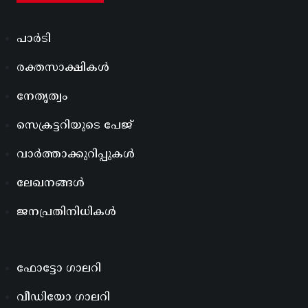
പാർടി
രക്തസാക്ഷികൾ
നേതൃത്വം
സെക്രട്ടറിയുടെ പേജ്
വാർത്താക്കുറിപ്പുകൾ
ലേഖനങ്ങൾ
ജനപ്രതിനിധികൾ
ഫോട്ടോ ഗാലറി
വീഡിയോ ഗാലറി