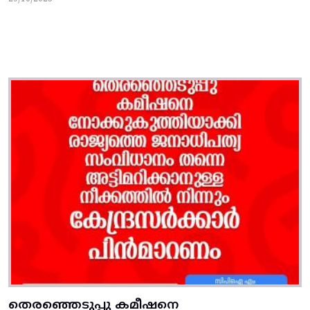
തെരഞ്ഞെടുപ്പു കമീഷനെ