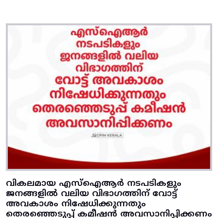
വികലമായ എസ്‌ഐആർ നടപടികളും
ജനങ്ങളിൽ വലിയ വിഭാഗത്തിന്‌ വോട്ട്‌
അവകാശം നിഷേധിക്കുന്നതും
തെരഞ്ഞെടുപ്പ്‌ കമീഷൻ അവസാനിപ്പിക്കണം