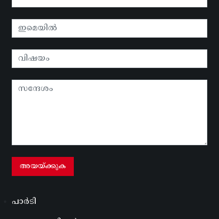
പാർടി