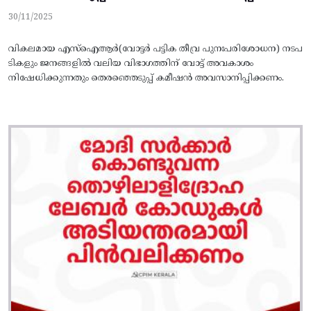
30/11/2025
വികലമായ എസ്‌ഐആർ(വോട്ടർ പട്ടിക തീവ്ര പുനഃപരിശോധന) നടപ
ടികളും ജനങ്ങളിൽ വലിയ വിഭാഗത്തിന്‌ വോട്ട്‌ അവകാശം
നിഷേധിക്കുന്നതും തെരഞ്ഞെടുപ്പ്‌ കമീഷൻ അവസാനിപ്പിക്കണം.