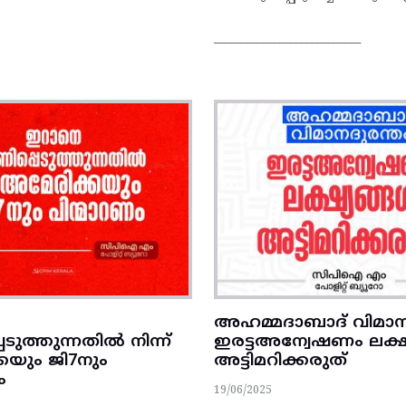
___________________________
അഹമ്മദാബാദ്‌ വിമാന
ടുത്തുന്നതിൽ നിന്ന്
ഇരട്ടഅന്വേഷണം ലക്ഷ
കയും ജി7നും
അട്ടിമറിക്കരുത്‌
ം
19/06/2025