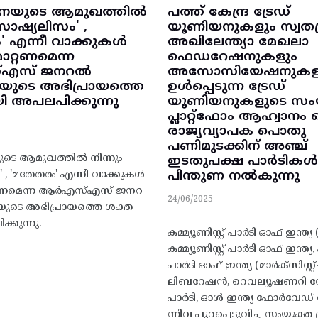
യുടെ ആമുഖത്തിൽ
പത്ത് കേന്ദ്ര ട്രേഡ്
സോഷ്യലിസം' ,
യൂണിയനുകളും സ്വതന്
' എന്നീ വാക്കുകൾ
അഖിലേന്ത്യാ മേഖലാ
മാറ്റണമെന്ന
ഫെഡറേഷനുകളും
എസ് ജനറൽ
അസോസിയേഷനുകള
റിയുടെ അഭിപ്രായത്തെ
ഉൾപ്പെടുന്ന ട്രേഡ്
ി അപലപിക്കുന്നു
യൂണിയനുകളുടെ സം
പ്ലാറ്റ്‌ഫോം ആഹ്വാനം
രാജ്യവ്യാപക പൊതു
പണിമുടക്കിന് അഞ്ച്
െ ആമുഖത്തിൽ നിന്നും
ഇടതുപക്ഷ പാർടികൾ 
പിന്തുണ നൽകുന്നു
 , 'മതേതരം' എന്നീ വാക്കുകൾ
റ്റണമെന്ന ആർഎസ്എസ് ജനറ
24/06/2025
ിയുടെ അഭിപ്രായത്തെ ശക്ത
്കുന്നു.
കമ്മ്യൂണിസ്റ്റ് പാർടി ഓഫ് ഇന്ത്യ (
കമ്മ്യൂണിസ്റ്റ് പാർടി ഓഫ് ഇന്ത്യ, ക
പാർടി ഓഫ് ഇന്ത്യ (മാർക്സിസ്റ്റ്-
ലിബറേഷൻ, റെവല്യൂഷണറി സോഷ്
പാർടി, ഓൾ ഇന്ത്യ ഫോർവേഡ് 
ന്നിവ പുറപ്പെടുവിച്ച സംയുക്ത