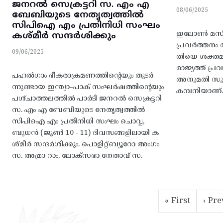
ജനറൽ സെക്രട്ടറി സ. എം എ
08/06/2025
ബേബിയുടെ നേതൃത്വത്തിൽ
സിപിഐ എം പ്രതിനിധി സംഘം
ഇലോൺ മസ്കിന്
കശ്‌മീർ സന്ദർശിക്കും
പ്രവർത്തനം 
09/06/2025
തിയെ ശക്തമായി
രാജ്യത്ത് പ്
പഹൽഗാം ഭീകരാക്രമണത്തിന്റെയും തുടർ
അനുമതി സുതാര്
ന്നുണ്ടായ ഇന്ത്യാ–പാക്‌ സംഘർഷത്തിന്റെയും
കമ്പനിയാണ്.
പശ്‌ചാത്തലത്തിൽ പാർടി ജനറൽ സെക്രട്ടറി
സ. എം എ ബേബിയുടെ നേതൃത്വത്തിൽ
സിപിഐ എം പ്രതിനിധി സംഘം ചൊവ്വ,
ബുധൻ (ജൂൺ 10 - 11) ദിവസങ്ങളിലായി ക
ശ്‌മീർ സന്ദർശിക്കും. പൊളിറ്റ്‌ബ്യൂറോ അംഗം
സ. അമ്രാ റാം, ലോക്‌സഭാ നേതാവ്‌ സ.
Pagination
First page
Prev
« First
‹ Pre