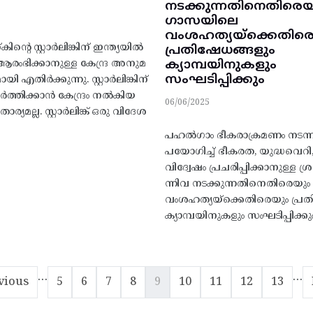
നടക്കുന്നതിനെതിരെയ
ഗാസയിലെ
വംശഹത്യയ്ക്കെതിര
റെ സ്റ്റാർലിങ്കിന് ഇന്ത്യയിൽ
പ്രതിഷേധങ്ങളും
ക്യാമ്പയിനുകളും
ആരംഭിക്കാനുള്ള കേന്ദ്ര അനുമ
സംഘടിപ്പിക്കും
 എതിർക്കുന്നു. സ്റ്റാർലിങ്കിന്
രവർത്തിക്കാൻ കേന്ദ്രം നൽകിയ
06/06/2025
യമല്ല. സ്റ്റാർലിങ്ക് ഒരു വിദേശ
പഹൽഗാം ഭീകരാക്രമണം നടന്ന
പയോഗിച്ച് ഭീകരത, യുദ്ധവെറ
വിദ്വേഷം പ്രചരിപ്പിക്കാനുള്ള 
ന്നിവ നടക്കുന്നതിനെതിരെയ
വംശഹത്യയ്ക്കെതിരെയും പ്രത
ക്യാമ്പയിനുകളും സംഘടിപ്പിക്കും
…
…
ious page
Page
Page
Page
Page
Current page
Page
Page
Page
Page
vious
5
6
7
8
9
10
11
12
13