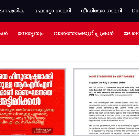
കടനപത്രിക
ഫോട്ടോ ഗാലറി
വീഡിയോ ഗാലറി
Do
കൾ
നേതൃത്വം
വാർത്താക്കുറിപ്പുകൾ
ലേഖ