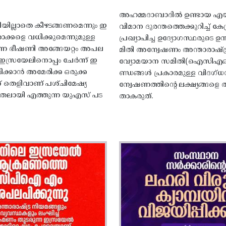
അഹമ്മദാബാദിൽ ഉണ്ടായ എയ
ില്ലാതെ കീഴടങ്ങണമെന്നും ഇ
വിമാന ദുരന്തത്തെക്കുറിച്ച്‌ കേ
ക്കളെ വധിക്കുമെന്നുമുള്ള
പ്രഖ്യാപിച്ച ഉദ്യോഗസ്ഥരുടെ
തുറന്ന ഭീഷണി അങ്ങേയറ്റം അപല
മിതി അന്വേഷണം അന്താരാഷ്‌ട
ഇസ്രയേലിനൊപ്പം ചേർന്ന്‌ ഇ
വ്യോമയാന സമിതി(ഐസിഎഒ
ക്കാൻ അമേരിക്ക ഒരുക്ക
ണ്ഡങ്ങൾ പ്രകാരമുള്ള വിദഗ്
 തെളിവാണ്‌ പശ്‌ചിമേഷ്യ
ന്വേഷണത്തിന്റെ ലക്ഷ്യങ്ങളെ അട
ടുതലായി എത്തുന്ന യുഎസ്‌ പട
താകരുത്.