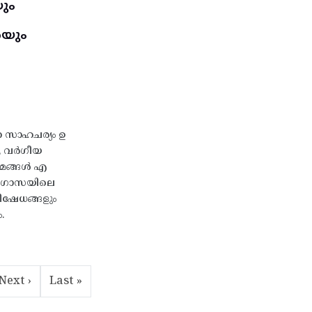
ും
െയും
 സാഹചര്യം ഉ
ി, വർഗീയ
ശ്രമങ്ങൾ എ
ും ഗാസയിലെ
ിഷേധങ്ങളും
.
Next page
Last page
Next ›
Last »