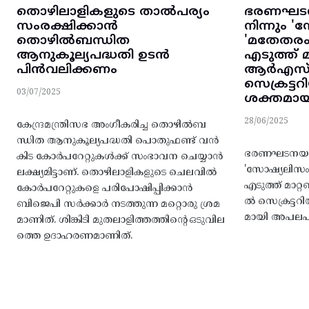
തൊഴിലാളികളുടെ താൽപര്യം
ഭരണഘടന
സംരക്ഷിക്കാൻ
നിന്നും '
തൊഴിൽബന്ധിത
'മതേതരം
ആനുകൂല്യപദ്ധതി ഉടൻ
എടുത്ത് 
പിൻവലിക്കണം
ആർഎസ്
സെക്രട്ട
03/07/2025
ശക്തമായ
28/06/2025
കേന്ദ്രമന്ത്രിസഭ അംഗീകരിച്ച തൊഴിൽബ
ന്ധിത ആനുകൂല്യപദ്ധതി പൊതുഫണ്ട്‌ വൻ
ഭരണഘടനയുട
കിട കോർപറേറ്റുകൾക്ക്‌ സംഭാവന ചെയ്യാൻ
'സോഷ്യലിസം'
ലക്ഷ്യമിട്ടാണ്. തൊഴിലാളികളുടെ ചെലവിൽ
എടുത്ത് മാ
കോർപറേറ്റുകളെ പരിപോഷിപ്പിക്കാൻ
ൽ സെക്രട്ടറ
ബിജെപി സർക്കാർ നടത്തുന്ന മറ്റൊരു ശ്രമ
മായി അപലപിക
മാണിത്‌. ശിങ്കിടി മുതലാളിത്തത്തിന്റെ ഒടുവില
ത്തെ ഉദാഹരണമാണിത്.