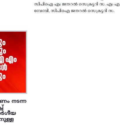
സിപിഐ എം ജനറൽ സെക്രട്ടറി സ. എം എ
ബേബി, സിപിഐ ജനറൽ സെക്രട്ടറി സ.
ണം നടന്ന
ച്
വർഗീയ
ാനുള്ള