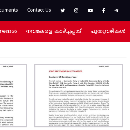
cuments
Contact Us
നങ്ങൾ
നവകേരള കാഴ്ച്ചപ്പാട്
പുതുവഴികൾ