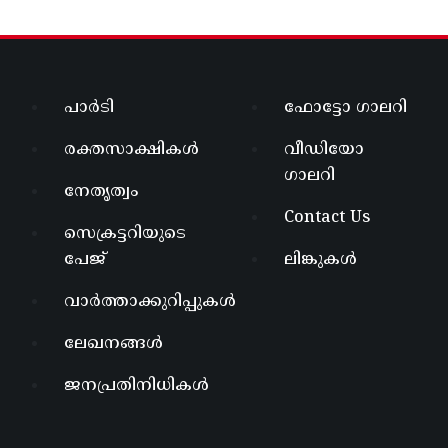
പാർടി
ഫോട്ടോ ഗാലറി
രക്തസാക്ഷികൾ
വീഡിയോ
ഗാലറി
നേതൃത്വം
Contact Us
സെക്രട്ടറിയുടെ
പേജ്
ലിങ്കുകൾ
വാർത്താക്കുറിപ്പുകൾ
ലേഖനങ്ങൾ
ജനപ്രതിനിധികൾ